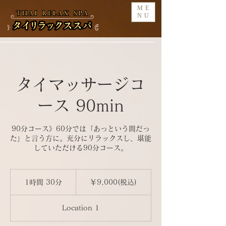
ME
NU
タイマッサージコ
ース 90min
90分コース》60分では「あっという間だっ
た」と言う方に。充分にリラックスし、堪能
していただける90分コース。
￥9,000(税
込)
1時間 30分
1
￥9,000(税込)
時
3
Location 1
0
分